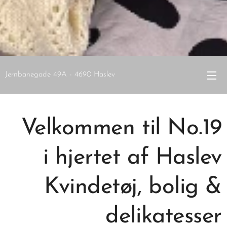
Jernbanegade 49A - 4690 Haslev
Velkommen til No.19
i hjertet af Haslev
Kvindetøj, bolig &
delikatesser