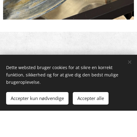
Bag vores døre gemmer sig et håndplukket udvalg af
Dette websted bruger cookies for at sikre en korrekt
eksklusive mærker. Fra tidløse klassikere til de nyeste
funktion, sikkerhed og for at give dig den bedst mulige
trends – vi har det hele.
brugeroplevelse.
Accepter kun nødvendige
Accepter alle
MÆRKER
Opdag vores