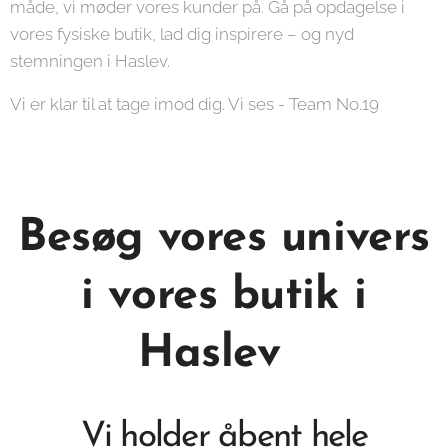
måde, vi møder vores kunder på. Gå på opdagelse i
vores fysiske butik, lad dig inspirere – og nyd
stemningen i Haslev.
Vi er klar til at tage imod dig. Vi ses - Team No.19
Besøg vores univers
i vores butik i
Haslev
Vi holder åbent hele