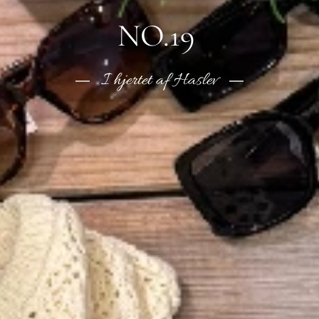
NO.19
I hjertet af Haslev